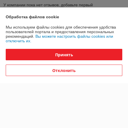
У компании пока нет отзывов, добавьте первый
Обработка файлов cookie
О нас
Мы используем файлы cookies для обеспечения удобства
пользователей портала и предоставления персональных
Контакты
рекомендаций.
Вы можете настроить файлы cookies или
отключить их.
Доставка и оплата
Принять
График работы
Отклонить
Полная версия сайта
Политика обработки cookies
Сайт создан на платформе Deal.by
Информация для покупателя