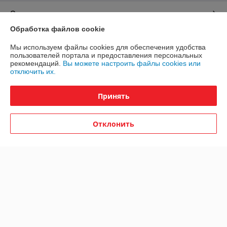
О нас
Обработка файлов cookie
Контакты
Мы используем файлы cookies для обеспечения удобства
пользователей портала и предоставления персональных
Доставка и оплата
рекомендаций.
Вы можете настроить файлы cookies или
отключить их.
График работы
Принять
Полная версия сайта
Отклонить
Политика обработки cookies
Сайт создан на платформе Deal.by
Информация для покупателя
Юридическое лицо:
Общество с ограниченной ответственностью
"ЮНИФЛОУ"
220035, г. Минск, ул. Тимирязева, д. 67, пом. 274, оф. 1