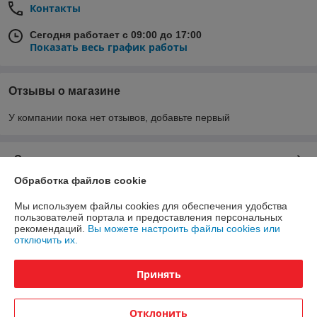
Контакты
Сегодня работает с 09:00 до 17:00
Показать весь график работы
Отзывы о магазине
У компании пока нет отзывов, добавьте первый
О нас
Обработка файлов cookie
Контакты
Мы используем файлы cookies для обеспечения удобства
пользователей портала и предоставления персональных
Доставка и оплата
рекомендаций.
Вы можете настроить файлы cookies или
отключить их.
График работы
Принять
Полная версия сайта
Отклонить