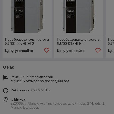
Преобразователь частоты
Преобразователь частоты
Пре
SJ700-007HFEF2
SJ700-015HFEF2
SJ
Цену уточняйте
Цену уточняйте
Це
О нас
Рейтинг не сформирован
Менее 5 отзывов за последний год
Работает с 02.02.2015
г. Минск
220035, г. Минск, ул. Тимирязева, д. 67, пом. 274, оф. 1,
Минск, Беларусь