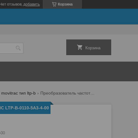
Нет отзывов,
добавить
Корзина
Корзина
ovitrac тип ltp-b
Преобразователь частоты mc ltp-b-0110-5a3-4-00
C LTP-B-0110-5A3-4-00
-00