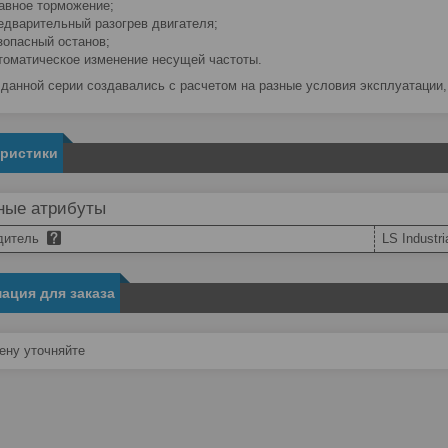
авное торможение;
едварительный разогрев двигателя;
зопасный останов;
томатическое изменение несущей частоты.
данной серии создавались с расчетом на разные условия эксплуатации, 
еристики
ные атрибуты
дитель
LS Industr
ация для заказа
ну уточняйте