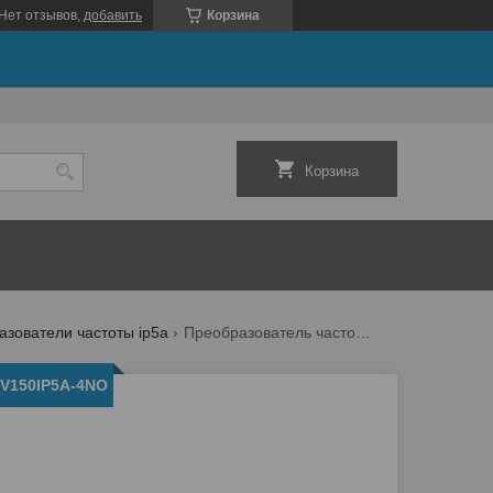
Нет отзывов,
добавить
Корзина
Корзина
зователи частоты ip5a
Преобразователь частоты sv150ip5a-4no
SV150IP5A-4NO