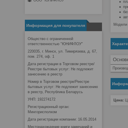
ООО "ЮНИФЛОУ"
пл
пр
бе
ав
Модели 
Информация для покупателя
Общество с ограниченной
Характ
ответственностью "ЮНИФЛОУ"
220035, г. Минск, ул. Тимирязева, д. 67,
пом. 274, оф. 1
Основ
Дата регистрации в Торговом реестре/
Произво
Реестре бытовых услуг: Не подлежит
занесению в реестр
Номер в Торговом реестре/Реестре
Информ
бытовых услуг: Не подлежит занесению
в реестр, Республика Беларусь
УНП: 192274172
Цена:
Це
Регистрационный орган:
Мингорисполком
Дата регистрации компании: 16.05.2014
Местонахождение книги замечаний и