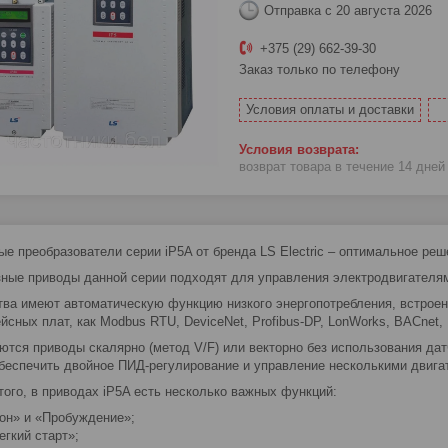
Отправка с 20 августа 2026
+375 (29) 662-39-30
Заказ только по телефону
Условия оплаты и доставки
возврат товара в течение 14 дне
ые преобразователи серии iP5A от бренда LS Electric – оптимальное ре
ные приводы данной серии подходят для управления электродвигателями
тва имеют автоматическую функцию низкого энергопотребления, встрое
йсных плат, как Modbus RTU, DeviceNet, Profibus-DP, LonWorks, BACnet
ются приводы скалярно (метод V/F) или векторно без использования да
беспечить двойное ПИД-регулирование и управление несколькими двигат
того, в приводах iP5A есть несколько важных функций:
он» и «Пробуждение»;
егкий старт»;