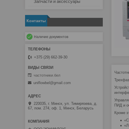
Запчасти и аксессуары
Контакты
Наличие документов
+375 (29) 662-39-30
Частотн
частотники.бел
Трехфаз
uniflowbel@gmail.com
Устройс
интерфе
Управля
220035, г. Минск, ул. Тимирязева, д.
ПИД и о
67, пом. 274, оф. 1, Минск, Беларусь
Кроме э
«С
«Л