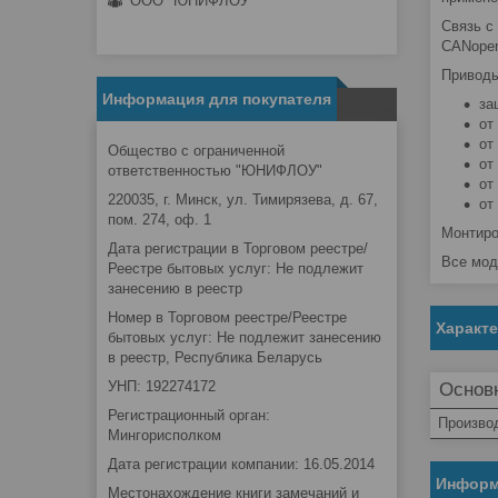
ООО "ЮНИФЛОУ"
Связь с
CANopen,
Приводы
Информация для покупателя
за
от
от
Общество с ограниченной
от
ответственностью "ЮНИФЛОУ"
от
220035, г. Минск, ул. Тимирязева, д. 67,
от
пом. 274, оф. 1
Монтиро
Дата регистрации в Торговом реестре/
Все мод
Реестре бытовых услуг: Не подлежит
занесению в реестр
Номер в Торговом реестре/Реестре
Характ
бытовых услуг: Не подлежит занесению
в реестр, Республика Беларусь
УНП: 192274172
Основ
Регистрационный орган:
Произво
Мингорисполком
Дата регистрации компании: 16.05.2014
Информ
Местонахождение книги замечаний и