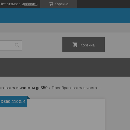
Нет отзывов,
добавить
Корзина
Корзина
зователи частоты gd350
Преобразователь частоты gd350-110g-4
D350-110G-4