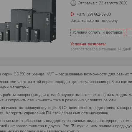
Отправка с 22 августа 2026
+375 (29) 662-39-30
Заказ только по телефону
Условия оплаты и доставки
возврат товара в течение 14 дне
 серии GD350 от бренда INVT – расширенные возможности для разных т
зователи частоты этой серии подходят для регулирования работы как си
ными магнитами.
ь работы синхронных двигателей осуществляется векторным методом V/f.
ия и сохранить стабильность тока в различных условиях работы.
тва имеют встроенную функцию STO, возможность поддерживать скорос
ля. Алгоритм управления ПЧ этой серии был оптимизирован.
вание может обеспечить поддержку различных видов энкодеров, в том 
гией цифрового фильтра и других. Эти ПЧ лучше, чем приводы предыдущ
ний можно поддерживать замкнутый контур.