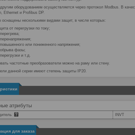
 другим оборудованием осуществляется через протокол Modbus. В каче
 Ethernet и Profibus DP.
 оснащены несколькими видами защит, в числе которых:
щита от перегрузки по току;
 перегрева;
 перенапряжения;
 повышенного или пониженного напряжения;
 обрыва фазы;
 перегрузки и т.д.
вать частотные преобразователи можно на раму или стену.
ели данной серии имеют степень защиты IP20.
еристики
ные атрибуты
дитель
INVT
ация для заказа