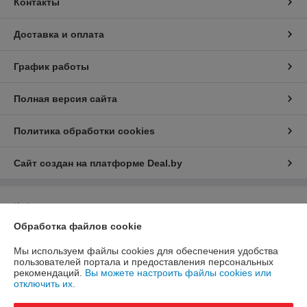
Контакты
Доставка и оплата
График работы
Полная версия сайта
Политика обработки cookies
Сайт создан на платформе Deal.by
Информация для покупателя
Обработка файлов cookie
Юридическое лицо:
Общество с ограниченной ответственностью
"ЮНИФЛОУ"
220035, г. Минск, ул. Тимирязева, д. 67, пом. 274, оф. 1
Мы используем файлы cookies для обеспечения удобства
пользователей портала и предоставления персональных
Регистрационный номер ЕГР: 192274172
рекомендаций.
Вы можете настроить файлы cookies или
отключить их.
УНП: 192274172