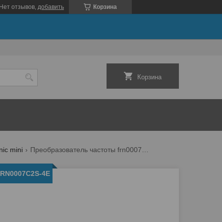
Нет отзывов,
добавить
Корзина
Корзина
ic mini
Преобразователь частоты frn0007c2s-4e
FRN0007C2S-4E