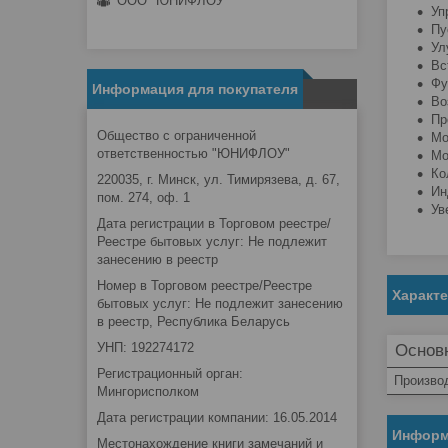
ООО "ЮНИФЛОУ"
Уп
Пу
Ул
Вс
Фу
Информация для покупателя
Во
Пр
Общество с ограниченной
Мо
ответственностью "ЮНИФЛОУ"
Мо
Ко
220035, г. Минск, ул. Тимирязева, д. 67,
Ин
пом. 274, оф. 1
Ув
Дата регистрации в Торговом реестре/
Реестре бытовых услуг: Не подлежит
занесению в реестр
Номер в Торговом реестре/Реестре
Характ
бытовых услуг: Не подлежит занесению
в реестр, Республика Беларусь
УНП: 192274172
Основ
Регистрационный орган:
Произво
Мингорисполком
Дата регистрации компании: 16.05.2014
Информ
Местонахождение книги замечаний и