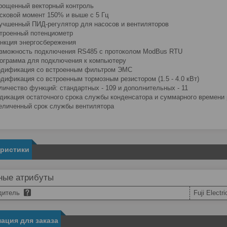
рощенный векторный контроль
сковой момент 150% и выше с 5 Гц
учшенный ПИД-регулятор для насосов и вентиляторов
троенный потенциометр
нкция энергосбережения
зможность подключения RS485 с протоколом ModBus RTU
ограмма для подключения к компьютеру
дификация со встроенным фильтром ЭМС
дификация со встроенным тормозным резистором (1.5 - 4.0 кВт)
личество функций: стандартных - 109 и дополнительных - 11
дикация остаточного срока службы конденсатора и суммарного времени
еличенный срок службы вентилятора
еристики
ные атрибуты
дитель
Fuji Electri
ация для заказа