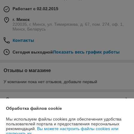
Работает с 02.02.2015
г. Минск
220035, г. Минск, ул. Тимирязева, д. 67, пом. 274, оф. 1,
Минск, Беларусь
Контакты
Показать весь график работы
Сегодня выходной
Отзывы о магазине
У компании пока нет отзывов, добавьте первый
О нас
Обработка файлов cookie
Контакты
Мы используем файлы cookies для обеспечения удобства
пользователей портала и предоставления персональных
Доставка и оплата
рекомендаций.
Вы можете настроить файлы cookies или
отключить их.