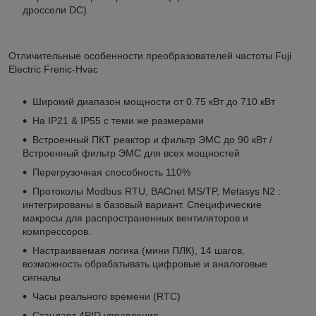
дроссели DC).
Отличительные особенности преобразователей частоты Fuji
Electric Frenic-Hvac
Широкий диапазон мощности от 0.75 кВт до 710 кВт
На IP21 & IP55 с теми же размерами
Встроенный ПКТ реактор и фильтр ЭМС до 90 кВт /
Встроенный фильтр ЭМС для всех мощностей
Перегрузочная способность 110%
Протоколы Modbus RTU, BACnet MS/TP, Metasys N2 :
интегрированы в базовый вариант. Специфические
макросы для распространенных вентиляторов и
компрессоров.
Настраиваемая логика (мини ПЛК), 14 шагов,
возможность обрабатывать цифровые и аналоговые
сигналы
Часы реального времени (RTC)
Стандарт 4PID управления