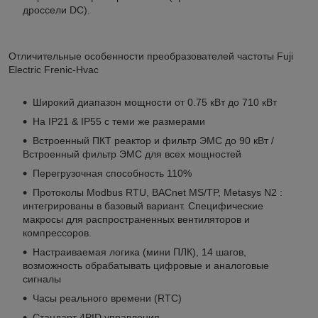
дроссели DC).
Отличительные особенности преобразователей частоты Fuji
Electric Frenic-Hvac
Широкий диапазон мощности от 0.75 кВт до 710 кВт
На IP21 & IP55 с теми же размерами
Встроенный ПКТ реактор и фильтр ЭМС до 90 кВт /
Встроенный фильтр ЭМС для всех мощностей
Перегрузочная способность 110%
Протоколы Modbus RTU, BACnet MS/TP, Metasys N2 :
интегрированы в базовый вариант. Специфические
макросы для распространенных вентиляторов и
компрессоров.
Настраиваемая логика (мини ПЛК), 14 шагов,
возможность обрабатывать цифровые и аналоговые
сигналы
Часы реального времени (RTC)
Стандарт 4PID управления