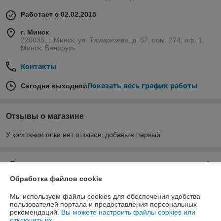
Работает с 02.02.2015
г. Минск
220035, г. Минск, ул. Тимирязева, д. 67, пом. 274, оф. 1,
Минск, Беларусь
Контакты
Показать весь график работы
Сегодня выходной
Отзывы о магазине
У компании пока нет отзывов, добавьте первый
О нас
Обработка файлов cookie
Контакты
Мы используем файлы cookies для обеспечения удобства
пользователей портала и предоставления персональных
Доставка и оплата
рекомендаций.
Вы можете настроить файлы cookies или
отключить их.