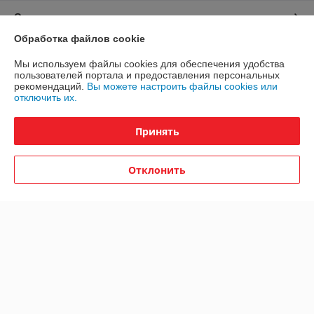
О нас
Обработка файлов cookie
Контакты
Мы используем файлы cookies для обеспечения удобства
пользователей портала и предоставления персональных
Доставка и оплата
рекомендаций.
Вы можете настроить файлы cookies или
отключить их.
График работы
Принять
Полная версия сайта
Отклонить
Политика обработки cookies
Сайт создан на платформе Deal.by
Информация для покупателя
Юридическое лицо:
Общество с ограниченной ответственностью
"ЮНИФЛОУ"
220035, г. Минск, ул. Тимирязева, д. 67, пом. 274, оф. 1