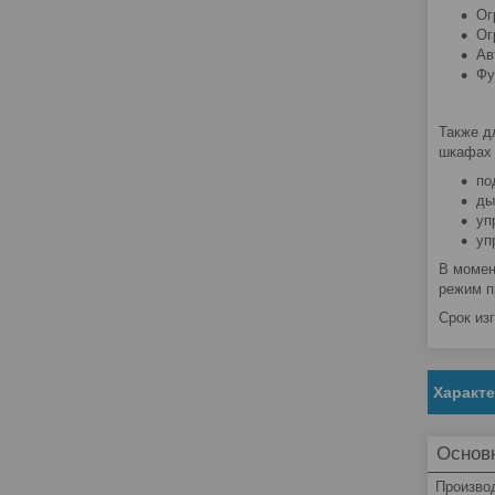
Ог
Ог
Ав
Фу
Также д
шкафах 
по
ды
уп
уп
В момен
режим п
Срок из
Характ
Основ
Произво