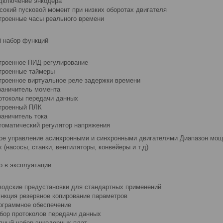
дключение энкодера
сокий пусковой момент при низких оборотах двигателя
троенные часы реального времени
 набор функций
троенное ПИД-регулирование
троенные таймеры
троенное виртуальное реле задержки времени
раничитель момента
отоколы передачи данных
троенный ПЛК
раничитель тока
томатический регулятор напряжения
ое управление асинхронными и синхронными двигателями Диапазон мощн
 (насосы, станки, вентиляторы, конвейеры и т.д)
о в эксплуатации
водские предустановки для стандартных применений
нкция резервное копирование параметров
ограммное обеспечение
бор протоколов передачи данных
лный набор энкодерных плат