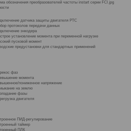
ности
дключение датчика защиты двигателя РТС
бор протоколов передачи данных
дключение энкодера
строе установление момента при переменной нагрузке
сокий пусковой момент
водские предустановки для стандартных применений
рекос фаз
евышение момента
вышенное/пониженное напряжение
мыкание на землю
опадание фазы
регрузка двигателя
троенное ПИД-регулирование
троенный таймер
троенный ПЛК