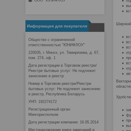
ООО "ЮНИФЛОУ"
по
вы
вс
Широкий
Информация для покупателя
вс
Общество с ограниченной
вс
ответственностью "ЮНИФЛОУ"
вс
ог
220035, г. Минск, ул. Тимирязева, д. 67,
пр
пом. 274, оф. 1
вс
Дата регистрации в Торговом реестре/
ог
Реестре бытовых услуг: Не подлежит
ав
занесению в реестр
Векторн
Номер в Торговом реестре/Реестре
областях
бытовых услуг: Не подлежит занесению
в реестр, Республика Беларусь
Удобств
УНП: 192274172
Регистрационный орган:
за
Мингорисполком
фу
пр
Дата регистрации компании: 16.05.2014
вы
Местонахождение книги замечаний и
по