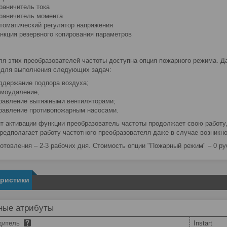
раничитель тока
раничитель момента
томатический регулятор напряжения
нкция резервного копирования параметров
ля этих преобразователей частоты доступна опция пожарного режима. 
для выполнения следующих задач:
ддержание подпора воздуха;
моудаление;
равление вытяжными вентиляторами;
равление противопожарным насосами.
т активации функции преобразователь частоты продолжает свою работу
редполагает работу частотного преобразователя даже в случае возникно
готовления – 2-3 рабочих дня. Стоимость опции "Пожарный режим" – 0 ру
еристики
ные атрибуты
дитель
Instart