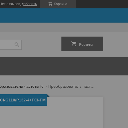
Нет отзывов,
добавить
Корзина
Корзина
разователи частоты fci
Преобразователь частоты fci-g110/p132-4+fci-fm
CI-G110/P132-4+FCI-FM