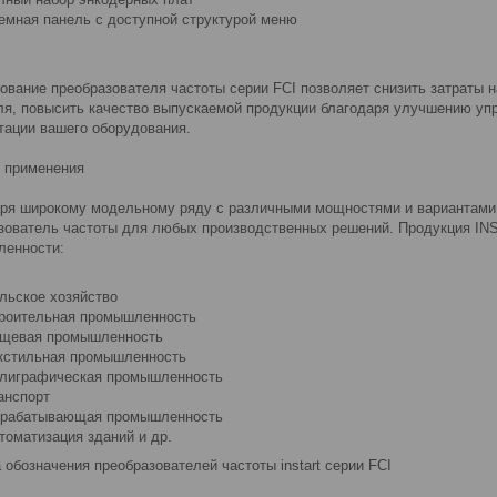
емная панель с доступной структурой меню
ование преобразователя частоты серии FCI позволяет снизить затраты н
ля, повысить качество выпускаемой продукции благодаря улучшению упр
тации вашего оборудования.
 применения
ря широкому модельному ряду с различными мощностями и вариантами
зователь частоты для любых производственных решений. Продукция IN
енности:
льское хозяйство
роительная промышленность
щевая промышленность
кстильная промышленность
лиграфическая промышленность
анспорт
рабатывающая промышленность
томатизация зданий и др.
 обозначения преобразователей частоты instart серии FCI