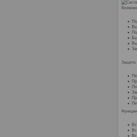
Возмож
По
Вы
По
Бы
Вы
За
Защита
Пе
Пр
По
За
Пр
Пе
Функции
Вс
Вс
Вс