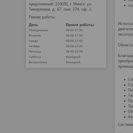
предложений: 220035, г. Минск, ул.
съ
Тимирязева, д. 67, пом. 274, оф. 1
Режим работы:
Использ
День
Время работы
двигате
Понедельник
09:00-17:00
эксплуа
Вторник
09:00-17:00
Среда
09:00-17:00
Область
Четверг
09:00-17:00
Пятница
09:00-15:00
Благода
Суббота
Выходной
преобра
Воскресенье
Выходной
промышл
Се
Ст
Пи
Те
По
Тр
Об
Ав
Система