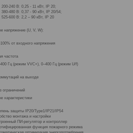
х 200-240 В: 0,25 - 11 кВт, IP 20;
х 380-480 В: 0,37 - 90 кВт, IP 20/54;
х 525-600 В: 2,2 – 90 кВт, IP 20
е напряжение (U, V, W):
100% от входного напряжения
я частота
400 Гц (режим VVC+), 0–400 Гц (режим U/f)
оммутаций на выходе
з ограничений
е характеристики
епень защиты IP20/Type1/IP21/IP54
обство монтажа и настройки
троенный ПИ-регулятор и контроллер
ртифицированная функция пожарного режима
томатическая оптимизация энергопотребления