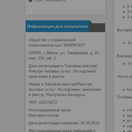
ООО "ЮНИФЛОУ"
3 
3 
3 
Информация для покупателя
Выходно
Общество с ограниченной
0–
ответственностью "ЮНИФЛОУ"
220035, г. Минск, ул. Тимирязева, д. 67,
Выходна
пом. 274, оф. 1
0–
Дата регистрации в Торговом реестре/
Реестре бытовых услуг: Не подлежит
Число к
занесению в реестр
Номер в Торговом реестре/Реестре
Бе
бытовых услуг: Не подлежит занесению
в реестр, Республика Беларусь
Основны
УНП: 192274172
ст
Регистрационный орган:
уд
Мингорисполком
вс
Дата регистрации компании: 16.05.2014
се
Местонахождение книги замечаний и
ав