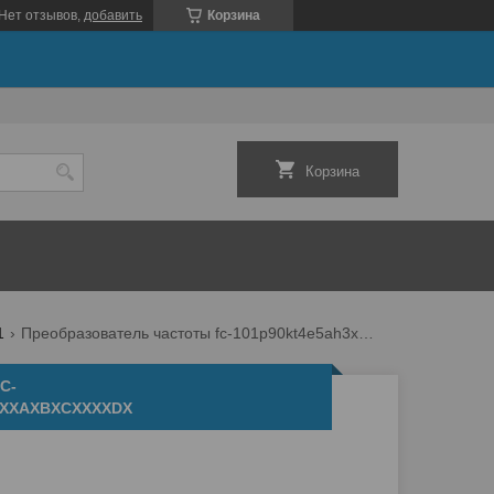
Нет отзывов,
добавить
Корзина
Корзина
1
Преобразователь частоты fc-101p90kt4e5ah3xaxxxxsxxxxaxbxcxxxxdx
C-
XXXAXBXCXXXXDX