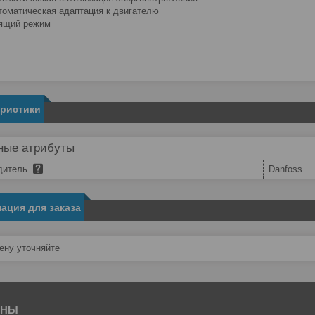
томатическая адаптация к двигателю
ящий режим
еристики
ные атрибуты
дитель
Danfoss
ация для заказа
ну уточняйте