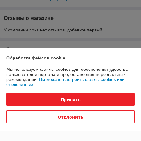
Отзывы о магазине
У компании пока нет отзывов, добавьте первый
О нас
Обработка файлов cookie
Контакты
Мы используем файлы cookies для обеспечения удобства
пользователей портала и предоставления персональных
Доставка и оплата
рекомендаций.
Вы можете настроить файлы cookies или
отключить их.
График работы
Принять
Полная версия сайта
Отклонить
Политика обработки cookies
Сайт создан на платформе Deal.by