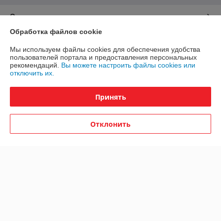
О нас
Обработка файлов cookie
Контакты
Мы используем файлы cookies для обеспечения удобства
пользователей портала и предоставления персональных
Доставка и оплата
рекомендаций.
Вы можете настроить файлы cookies или
отключить их.
График работы
Принять
Полная версия сайта
Отклонить
Политика обработки cookies
Сайт создан на платформе Deal.by
Информация для покупателя
Юридическое лицо:
Общество с ограниченной ответственностью
"ЮНИФЛОУ"
220035, г. Минск, ул. Тимирязева, д. 67, пом. 274, оф. 1