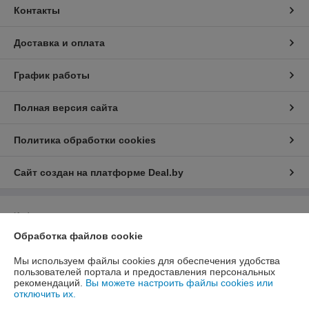
Контакты
Доставка и оплата
График работы
Полная версия сайта
Политика обработки cookies
Сайт создан на платформе Deal.by
Информация для покупателя
Обработка файлов cookie
Юридическое лицо:
Общество с ограниченной ответственностью
"ЮНИФЛОУ"
220035, г. Минск, ул. Тимирязева, д. 67, пом. 274, оф. 1
Мы используем файлы cookies для обеспечения удобства
пользователей портала и предоставления персональных
Регистрационный номер ЕГР: 192274172
рекомендаций.
Вы можете настроить файлы cookies или
отключить их.
УНП: 192274172