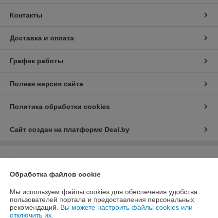
Контакты
Доставка и оплата
График работы
Полная версия сайта
Политика обработки cookies
Сайт создан на платформе Deal.by
Информация для покупателя
Обработка файлов cookie
Юридическое лицо:
Общество с ограниченной ответственностью
"ЮНИФЛОУ"
220035, г. Минск, ул. Тимирязева, д. 67, пом. 274, оф. 1
Мы используем файлы cookies для обеспечения удобства
пользователей портала и предоставления персональных
Регистрационный номер ЕГР: 192274172
рекомендаций.
Вы можете настроить файлы cookies или
отключить их.