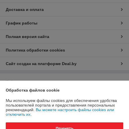
Доставка и оплата
График работы
Полная версия сайта
Политика обработки cookies
Сайт создан на платформе Deal.by
Информация для покупателя
Обработка файлов cookie
Юридическое лицо:
Общество с ограниченной ответственностью
"ЮНИФЛОУ"
220035, г. Минск, ул. Тимирязева, д. 67, пом. 274, оф. 1
Мы используем файлы cookies для обеспечения удобства
пользователей портала и предоставления персональных
Регистрационный номер ЕГР: 192274172
рекомендаций.
Вы можете настроить файлы cookies или
отключить их.
УНП: 192274172
Регистрационный орган: Мингорисполком
Принять