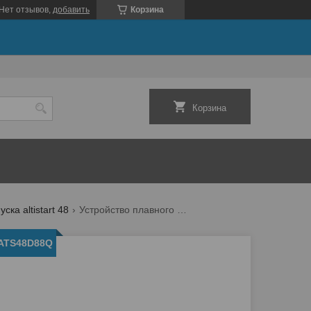
Нет отзывов,
добавить
Корзина
Корзина
ска altistart 48
Устройство плавного пуска ats48d88q
 ATS48D88Q