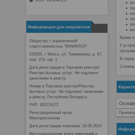
ООО "ЮНИФЛОУ"
ал
по
ко
те
об
Информация для покупателя
во
Кроме э
Общество с ограниченной
У устро
ответственностью "ЮНИФЛОУ"
програм
220035, г. Минск, ул. Тимирязева, д. 67,
В серии
пом. 274, оф. 1
Степень
Дата регистрации в Торговом реестре/
Реестре бытовых услуг: Не подлежит
занесению в реестр
Номер в Торговом реестре/Реестре
Характ
бытовых услуг: Не подлежит занесению
в реестр, Республика Беларусь
Основ
УНП: 192274172
Регистрационный орган:
Произво
Мингорисполком
Дата регистрации компании: 16.05.2014
Информ
Местонахождение книги замечаний и