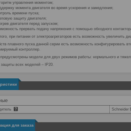
горитм управления моментом;
ддержку момента двигателя во время ускорения и замедления;
нтроль времени пуска;
пловую защиту двигателя;
огрев двигателя перед запуском;
зможность прервать подачу напряжения с помощью обходного контактор
того, при питании от электроагрегаторов есть возможность увеличить ди
йств плавного пуска данной серии есть возможность конфигурировать вт
мируемый контроллер.
 предусмотрены модели для двух режимов работы: нормального и тяжел
 защиты всех моделей – IP20.
еристики
ные
дитель
Schneider E
ация для заказа