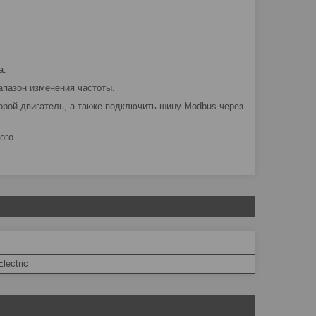
а.
апазон изменения частоты.
орой двигатель, а также подключить шину Modbus через
ого.
lectric