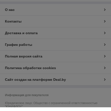
О нас
Контакты
Доставка и оплата
График работы
Полная версия сайта
Политика обработки cookies
Сайт создан на платформе Deal.by
Информация для покупателя
Юридическое лицо:
Общество с ограниченной ответственностью
"ЮНИФЛОУ"
220035, г. Минск, ул. Тимирязева, д. 67, пом. 274, оф. 1