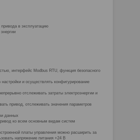
а привода в эксплуатацию
 энергии
стью, интерфейс Modbus RTU, функция безопасного
 настройки и осуществлять конфигурирование
непрерывно отслеживать затраты электроэнергии и
овать привод, отслеживать значения параметров
чи данных
ривод ко всем основным видам систем
встроенной платы управления можно расширить за
ьзовать напряжение питания +24 В