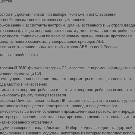
щества
остой и удобный привод при выборе, монтаже и использовании
е необходимые опции встроены по умолчанию
обное меню и ассистенты настройки для качественного и быстрого ввод
троенные функции энергоэффективности для оптимального потребления
зможность подключения ко всем основным промышленным протоколам
ивод из нового семейства универсальных приводов АББ
рокая сеть официальных дистрибьюторов АББ по всей России
ельные особенности
троенный ЭМС-фильтр категории С2, дроссель с переменной индуктивно
ючения момента (STO)
нель управления позволяет задавать параметры с помощью ассистентов
ода быстро и качественно
тимизатор энергопотребления и счетчики энергопотребления позволяют 
мизировать работу преобразователя
ограмма Drive Composer на базе ПК позволяет запустить и сконфигурир
ологического процесса и подстраивать привод в процессе работы
вместимость со всеми основными промышленными протоколами переда
аптеры расширения промышленных протоколов позволяют подключить п
матизированного управления
дули расширения входов/выходов. Набор входов/выходов стандартной 
 подключения внешних модулей, некоторые из которых позволяют испол