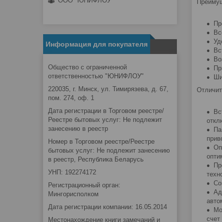
ООО "ЮНИФЛОУ"
Преиму
Пр
Вс
Уд
Информация для покупателя
Вс
Во
Общество с ограниченной
Пр
ответственностью "ЮНИФЛОУ"
Ши
220035, г. Минск, ул. Тимирязева, д. 67,
Отличит
пом. 274, оф. 1
Дата регистрации в Торговом реестре/
Вс
Реестре бытовых услуг: Не подлежит
откл
занесению в реестр
Па
прив
Номер в Торговом реестре/Реестре
Оп
бытовых услуг: Не подлежит занесению
опти
в реестр, Республика Беларусь
Пр
УНП: 192274172
техн
Со
Регистрационный орган:
Ад
Мингорисполком
авто
Дата регистрации компании: 16.05.2014
Мо
счет
Местонахождение книги замечаний и