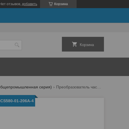
Нет отзывов,
добавить
Корзина
Корзина
(общепромышленная серия)
Преобразователь частоты acs580-01-206a-4
CS580-01-206A-4