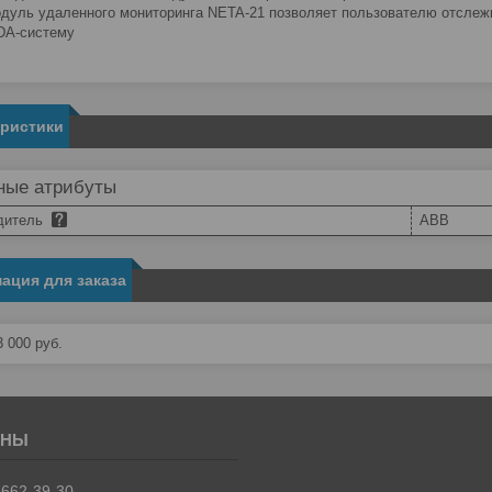
дуль удаленного мониторинга NETA-21 позволяет пользователю отслеж
DA-систему
еристики
ные атрибуты
дитель
ABB
ация для заказа
3 000
руб.
 662-39-30