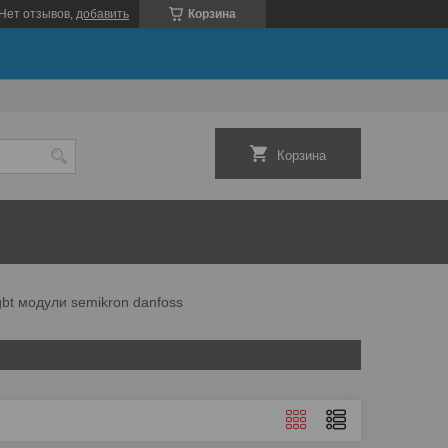
Нет отзывов,
добавить
Корзина
Корзина
gbt модули semikron danfoss