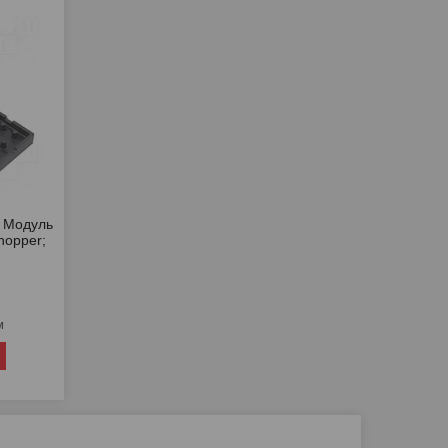
 Модуль
chopper;
м