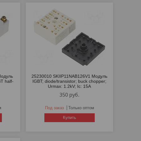
одуль
25230010 SKIIP11NAB126V1 Модуль
BT half-
IGBT; diode/transistor; buck chopper;
Urmax: 1.2kV; Ic: 15A
350
руб.
м
Под заказ
Только оптом
Купить