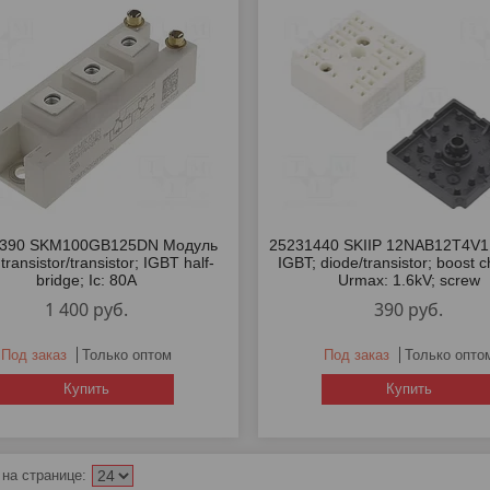
5390 SKM100GB125DN Модуль
25231440 SKIIP 12NAB12T4V1
transistor/transistor; IGBT half-
IGBT; diode/transistor; boost 
bridge; Ic: 80A
Urmax: 1.6kV; screw
1 400
руб.
390
руб.
Под заказ
Только оптом
Под заказ
Только опто
Купить
Купить