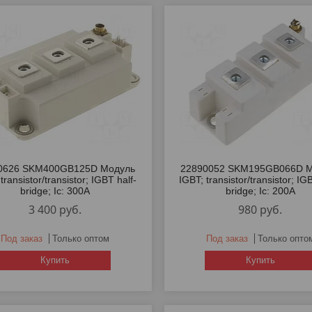
0626 SKM400GB125D Модуль
22890052 SKM195GB066D М
transistor/transistor; IGBT half-
IGBT; transistor/transistor; IG
bridge; Ic: 300A
bridge; Ic: 200A
3 400
руб.
980
руб.
Под заказ
Только оптом
Под заказ
Только опто
Купить
Купить