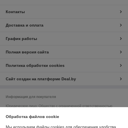
Контакты
Доставка и оплата
График работы
Полная версия сайта
Политика обработки cookies
Сайт создан на платформе Deal.by
Информация для покупателя
Юридическое лицо:
Общество с ограниченной ответственностью
"ЮНИФЛОУ"
220035, г. Минск, ул. Тимирязева, д. 67, пом. 274, оф. 1
Обработка файлов cookie
Регистрационный номер ЕГР: 192274172
Мы используем файлы cookies для обеспечения удобства