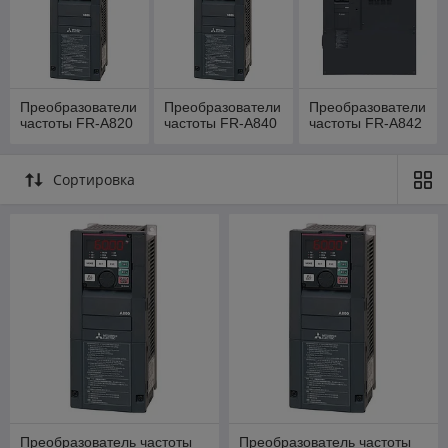
Поддержка абсолютного энкодера для точного
контроля положения.
Простое интегрирование с панелями оператора
GOT2000 и сетями CC-Link IE Field, CC-Link, Profibus
DP, Profinet, Ethernet/IP, EtherCAT.
Преобразователи
Преобразователи
Преобразователи
частоты FR-A820
частоты FR-A840
частоты FR-A842
Расширенный диапазон рабочих частот до 600 Гц
при скалярном управлении.
Возможность управления двигателями на
Сортировка
постоянных магнитах, что снижает энергопотребление
за счет уменьшения потерь на намагничивание.
Функции подавления раскачивания груза и
резонансов для стабильной работы оборудования.
Часы реального времени и ПИД-регулятор
натяжения позволяют решать небольшие задачи
автоматизации без дополнительного оборудования.
Встроенные функции безопасности: двухканальный
аварийный останов для надежного отключения.
Долговечные компоненты: срок службы
охлаждающих вентиляторов и конденсаторов не менее
10 лет.
Преобразователь частоты
Преобразователь частоты